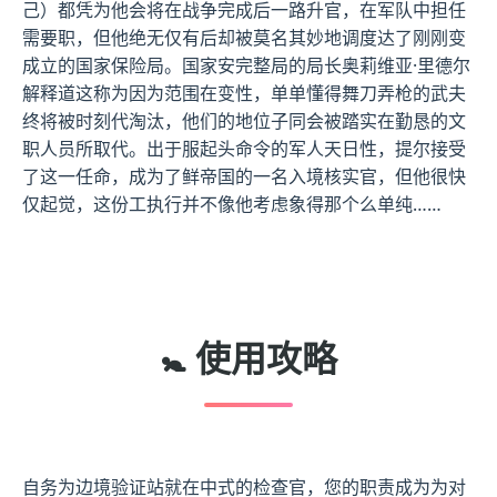
己）都凭为他会将在战争完成后一路升官，在军队中担任
需要职，但他绝无仅有后却被莫名其妙地调度达了刚刚变
成立的国家保险局。国家安完整局的局长奥莉维亚·里德尔
解释道这称为因为范围在变性，单单懂得舞刀弄枪的武夫
终将被时刻代淘汰，他们的地位子同会被踏实在勤恳的文
职人员所取代。出于服起头命令的军人天日性，提尔接受
了这一任命，成为了鲜帝国的一名入境核实官，但他很快
仅起觉，这份工执行并不像他考虑象得那个么单纯……
🚼 使用攻略
自务为边境验证站就在中式的检查官，您的职责成为为对